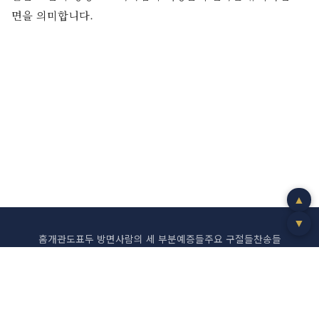
면을 의미합니다.
▲
▼
홈
개관
도표
두 방면
사람의 세 부분
예증들
주요 구절들
찬송들
관계 서적
추천 사이트
© 2026 Christian Websites. All Rights Reserved.
Tel. 010-3515-3927